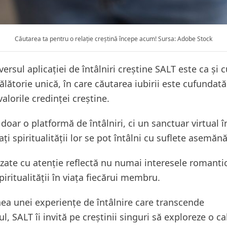
Căutarea ta pentru o relație creștină începe acum! Sursa: Adobe Stock
versul aplicației de întâlniri creștine SALT este ca și 
călătorie unică, în care căutarea iubirii este cufundată
 valorile credinței creștine.
doar o platformă de întâlniri, ci un sanctuar virtual î
ați spiritualității lor se pot întâlni cu suflete asemăn
lizate cu atenție reflectă nu numai interesele romantice
iritualității în viața fiecărui membru.
ea unei experiențe de întâlnire care transcende
l, SALT îi invită pe creștinii singuri să exploreze o ca