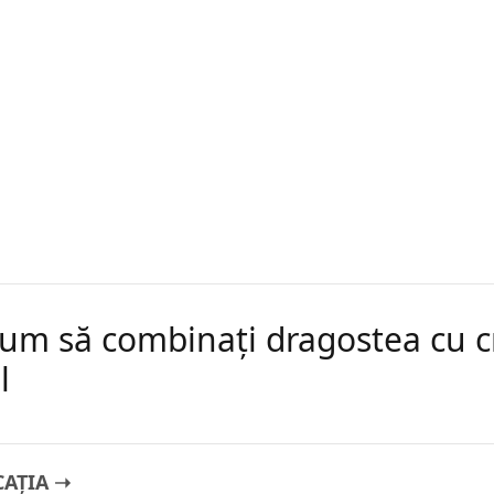
cum să combinați dragostea cu c
l
CAȚIA ➝