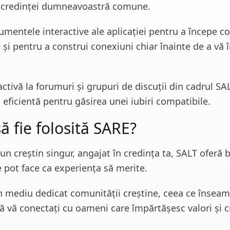
 credinței dumneavoastră comune.
trumentele interactive ale aplicației pentru a începe co
 și pentru a construi conexiuni chiar înainte de a vă î
activă la forumuri și grupuri de discuții din cadrul SA
e eficientă pentru găsirea unei iubiri compatibile.
ă fie folosită SARE?
un creștin singur, angajat în credința ta, SALT oferă b
e pot face ca experiența să merite.
n mediu dedicat comunității creștine, ceea ce înseam
ă vă conectați cu oameni care împărtășesc valori și c