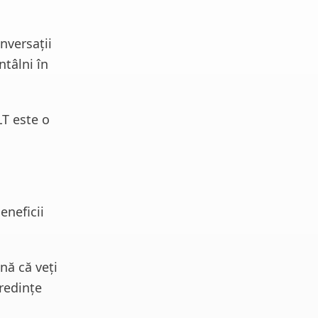
nversații
ntâlni în
LT este o
eneficii
nă că veți
redințe