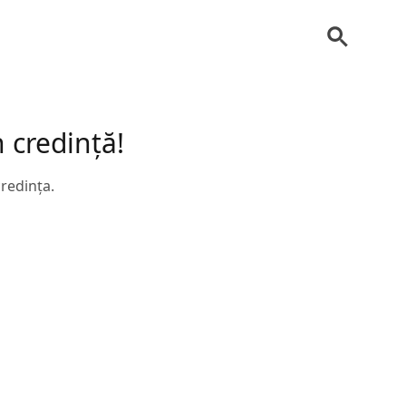
 credință!
credința.