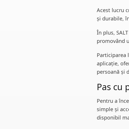
Acest lucru c
și durabile, 
În plus, SALT
promovând un
Participarea 
aplicație, of
persoană și d
Pas cu p
Pentru a înce
simple și acce
disponibil ma