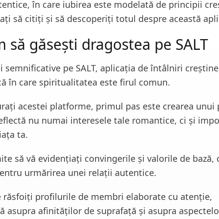
entice, în care iubirea este modelată de principii cre
ți să citiți și să descoperiți totul despre această apli
m să găsești dragostea pe SALT
i semnificative pe SALT, aplicația de întâlniri creștine
că în care spiritualitatea este firul comun.
rați acestei platforme, primul pas este crearea unui p
reflectă nu numai interesele tale romantice, ci și imp
iața ta.
te să vă evidențiați convingerile și valorile de bază,
entru urmărirea unei relații autentice.
răsfoiți profilurile de membri elaborate cu atenție,
ă asupra afinităților de suprafață și asupra aspectel