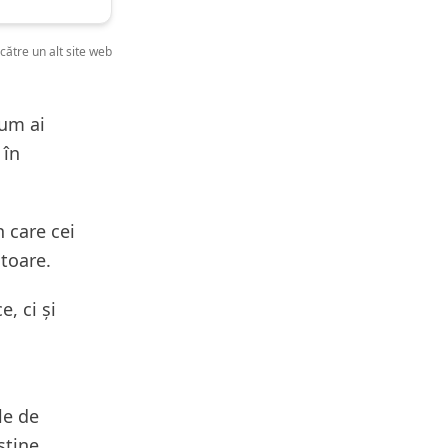
 către un alt site web
cum ai
 în
n care cei
ătoare.
, ci și
le de
știne.