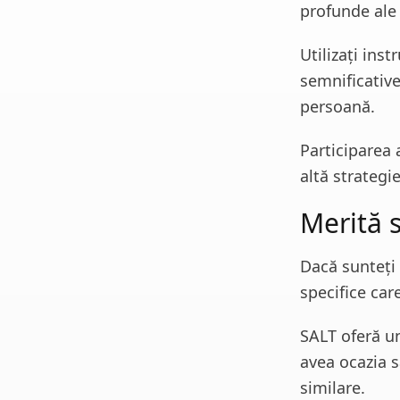
profunde ale
Utilizați ins
semnificative
persoană.
Participarea 
altă strategi
Merită s
Dacă sunteți 
specifice car
SALT oferă u
avea ocazia s
similare.