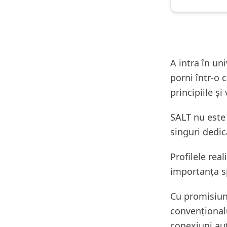
A intra în uni
porni într-o 
principiile și
SALT nu este 
singuri dedic
Profilele rea
importanța sp
Cu promisiun
convenționalu
conexiuni aut