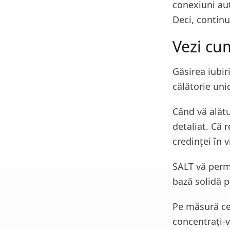
conexiuni aut
Deci, continua
Vezi cu
Găsirea iubiri
călătorie uni
Când vă alătu
detaliat. Că 
credinței în v
SALT vă permi
bază solidă p
Pe măsură ce 
concentrați-v