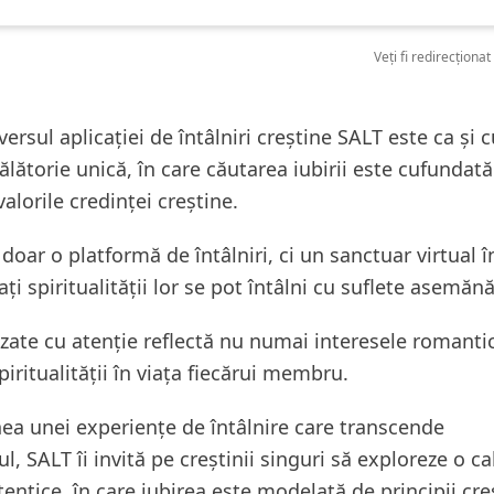
Veți fi redirecționat
versul aplicației de întâlniri creștine SALT este ca și 
călătorie unică, în care căutarea iubirii este cufundată
 valorile credinței creștine.
doar o platformă de întâlniri, ci un sanctuar virtual î
ați spiritualității lor se pot întâlni cu suflete asemăn
lizate cu atenție reflectă nu numai interesele romantice
iritualității în viața fiecărui membru.
ea unei experiențe de întâlnire care transcende
l, SALT îi invită pe creștinii singuri să exploreze o ca
entice, în care iubirea este modelată de principii cre