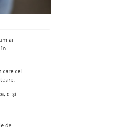
cum ai
 în
n care cei
ătoare.
, ci și
le de