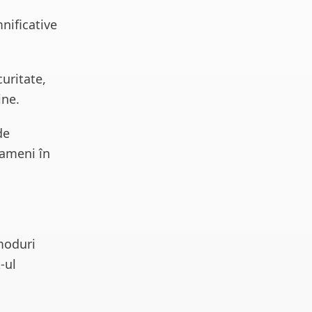
nificative
curitate,
ine.
de
oameni în
 moduri
-ul