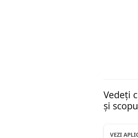
Vedeți 
și scopu
VEZI APLI