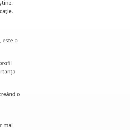
știne.
cație.
, este o
rofil
ortanța
 creând o
or mai