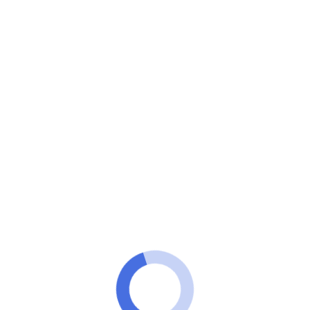
Explora Vip
App grátis para conexões e
relacionamentos!