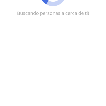
Buscando personas a cerca de ti!
Garanta seu par ideal hoje mesmo! O que você
deseja?
Momentos descontraídos
Relacionamento Sério