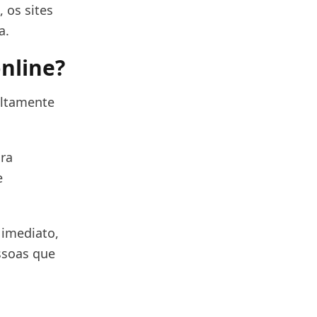
 os sites
a.
online?
altamente
ra
e
 imediato,
ssoas que