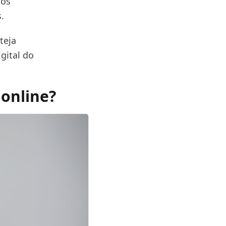
hos
.
teja
gital do
online?