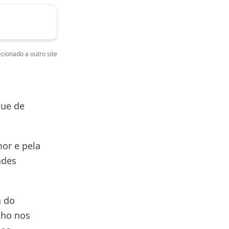
cionado a outro site
que de
or e pela
ades
a do
lho nos