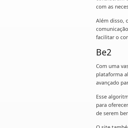
com as neces
Além disso, 
comunicação,
facilitar o 
Be2
Com uma vas
plataforma a
avançado par
Esse algorit
para oferece
de serem be
O site també