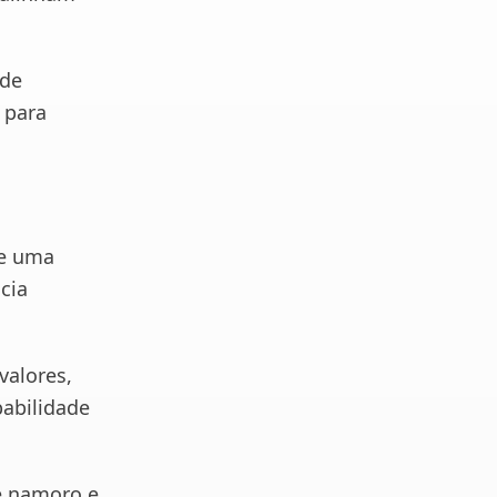
 de
 para
ce uma
cia
valores,
abilidade
de namoro e