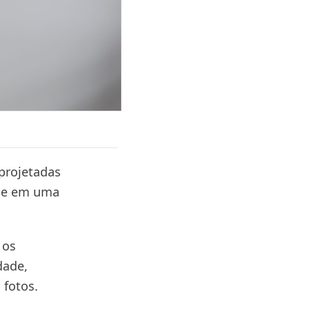
projetadas
ase em uma
 os
dade,
 fotos.