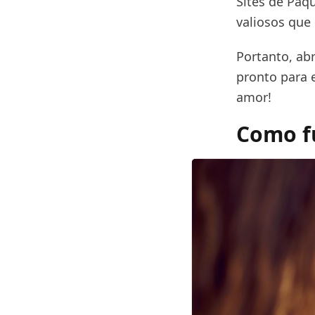
Sites de Paq
valiosos que
Portanto, ab
pronto para 
amor!
Como fu