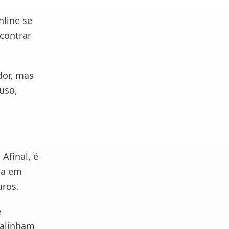
nline se
contrar
dor, mas
uso,
 Afinal, é
da em
uros.
e
 alinham