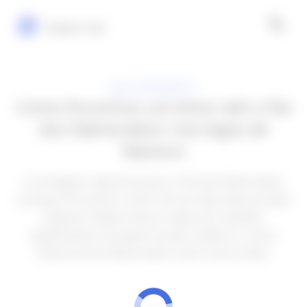
Explora Vip
RELACIONAMENTO
Como Encontrar um Amor até o Dia
dos Namorados: Use Apps de
Namoro
A contagem regressiva para o Dia dos Namorados
começou! Encontre o amor da sua vida antes da data
especial. Explore dicas e apps de conexões
significativas e prepare-se para celebrar o amor
neste Dia dos Namorados como nunca antes.