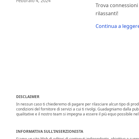
Febbraio 4, 2024
Trova connessioni 
rilassanti!
Continua a legger
DISCLAIMER
In nessun caso ti chiederemo di pagare per rilasciare alcun tipo di prodo
condizioni del fornitore di servizi a cui ti rivolgi. Guadagniamo dalla pub
qualitative e il nostro team si impegna a essere il più equo possibile ne
INFORMATIVA SULL'INSERZIONISTA
Siamo un sito Web di editori di contenuti indipendente, obiettivo e suppor