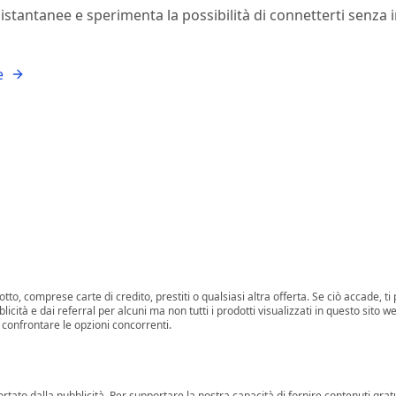
istantanee e sperimenta la possibilità di connetterti senza
e
tto, comprese carte di credito, prestiti o qualsiasi altra offerta. Se ciò accade,
blicità e dai referral per alcuni ma non tutti i prodotti visualizzati in questo sito 
l confrontare le opzioni concorrenti.
tato dalla pubblicità. Per supportare la nostra capacità di fornire contenuti gratui