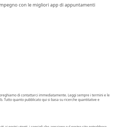
 impegno con le migliori app di appuntamenti
 ti preghiamo di contattarci immediatamente. Leggi sempre i termini e le
web. Tutto quanto pubblicato qui si basa su ricerche quantitative e
ti ai nostri utenti, i consigli che appaiono sul nostro sito potrebbero