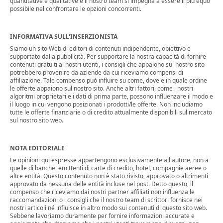
quantitative e qualitative e il nostro team si impegna a essere il più equo
possibile nel confrontare le opzioni concorrenti.
INFORMATIVA SULL'INSERZIONISTA
Siamo un sito Web di editori di contenuti indipendente, obiettivo e
supportato dalla pubblicità. Per supportare la nostra capacità di fornire
contenuti gratuiti ai nostri utenti, i consigli che appaiono sul nostro sito
potrebbero provenire da aziende da cui riceviamo compensi di
affiliazione. Tale compenso può influire su come, dove e in quale ordine
le offerte appaiono sul nostro sito. Anche altri fattori, come i nostri
algoritmi proprietari e i dati di prima parte, possono influenzare il modo e
il luogo in cui vengono posizionati i prodotti/le offerte. Non includiamo
tutte le offerte finanziarie o di credito attualmente disponibili sul mercato
sul nostro sito web.
NOTA EDITORIALE
Le opinioni qui espresse appartengono esclusivamente all'autore, non a
quelle di banche, emittenti di carte di credito, hotel, compagnie aeree o
altre entità. Questo contenuto non è stato rivisto, approvato o altrimenti
approvato da nessuna delle entità incluse nel post. Detto questo, il
compenso che riceviamo dai nostri partner affiliati non influenza le
raccomandazioni o i consigli che il nostro team di scrittori fornisce nei
nostri articoli né influisce in altro modo sui contenuti di questo sito web.
Sebbene lavoriamo duramente per fornire informazioni accurate e