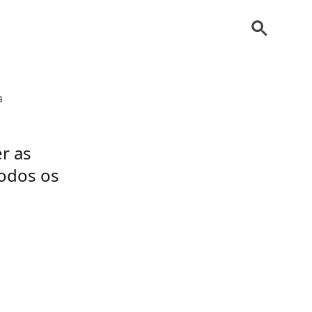
a
r as
todos os