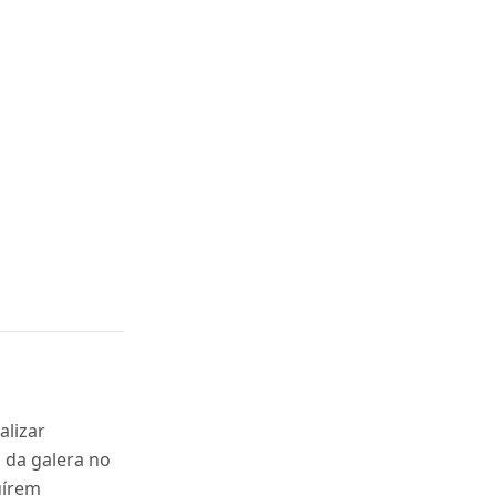
alizar
o da galera no
uírem