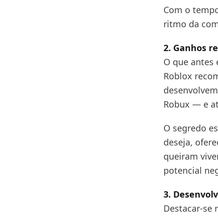
Com o tempo, 
ritmo da co
2. Ganhos re
O que antes 
Roblox recom
desenvolvem 
Robux — e at
O segredo es
deseja, ofere
queiram vive
potencial ne
3. Desenvolv
Destacar-se 