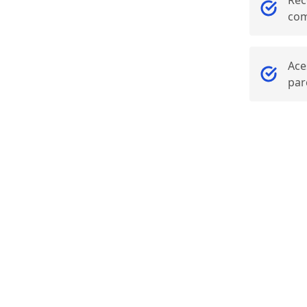
Rec
co
Ace
par