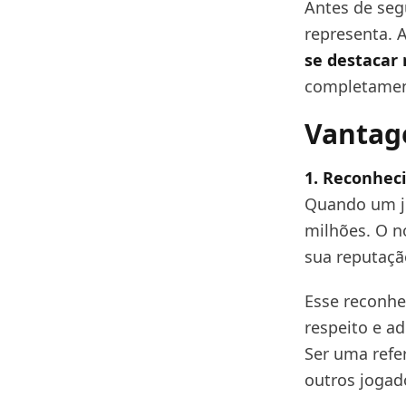
Antes de seg
representa. A
se destacar 
completament
Vantage
1. Reconhec
Quando um jo
milhões. O n
sua reputaçã
Esse reconhe
respeito e a
Ser uma refer
outros jogado