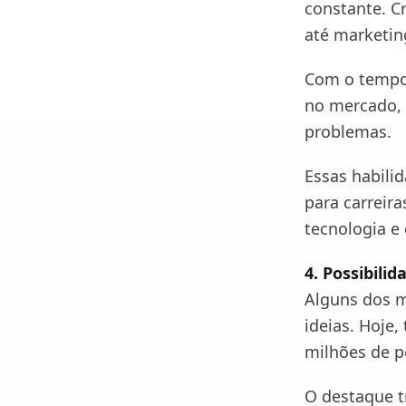
constante. C
até marketin
Com o tempo,
no mercado, 
problemas.
Essas habili
para carreir
tecnologia e 
4. Possibili
Alguns dos m
ideias. Hoje
milhões de p
O destaque tr