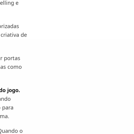
elling e
rizadas
riativa de
r portas
reas como
do jogo.
ando
 para
rma.
 Quando o