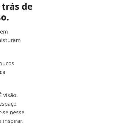
 trás de
o.
 em
misturam
poucos
ca
 visão.
 espaço
r-se nesse
 inspirar.