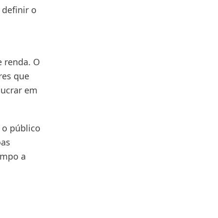
definir o
e renda. O
res que
lucrar em
 o público
oas
empo a