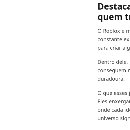
Destaca
quem t
O Roblox é m
constante ex
para criar al
Dentro dele,
conseguem re
duradoura.
O que esses 
Eles enxerga
onde cada id
universo sign