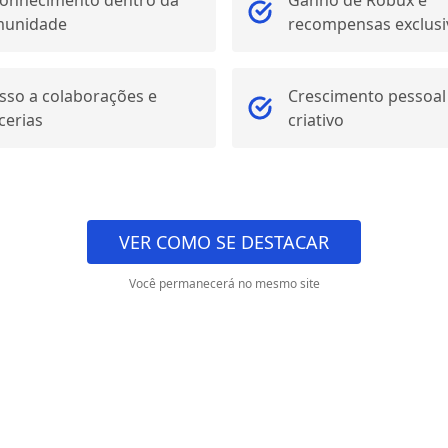
onhecimento dentro da
Ganho de Robux e
munidade
recompensas exclusi
sso a colaborações e
Crescimento pessoal
cerias
criativo
VER COMO SE DESTACAR
Você permanecerá no mesmo site