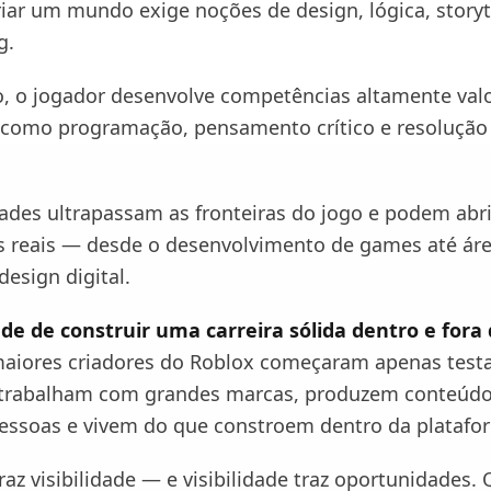
riar um mundo exige noções de design, lógica, storyt
g.
 o jogador desenvolve competências altamente valo
como programação, pensamento crítico e resolução c
dades ultrapassam as fronteiras do jogo e podem abri
as reais — desde o desenvolvimento de games até á
design digital.
dade de construir uma carreira sólida dentro e fora 
aiores criadores do Roblox começaram apenas test
, trabalham com grandes marcas, produzem conteúdo
essoas e vivem do que constroem dentro da platafo
az visibilidade — e visibilidade traz oportunidades.