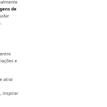
realmente
agens de
mudar
.
entre
iações e
 atrai
 inspirar