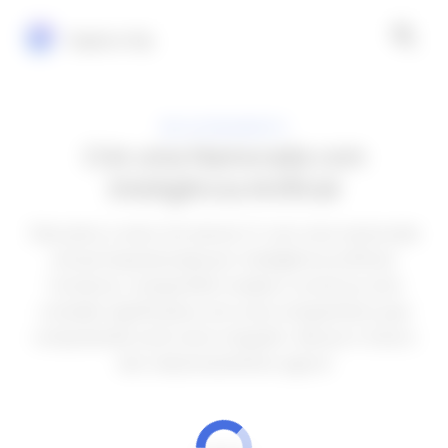
Explora Vip
RELACIONAMENTO
Crie uma Namorada com
Inteligência Artificial
Descubra o amor do século 21 com uma namorada
virtual impulsionada por inteligência artificial.
Converse, compartilhe risadas e construa uma
conexão significativa com uma companheira que
compreende você como ninguém. Abrace o futuro
dos relacionamentos agora!