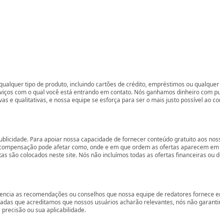
ualquer tipo de produto, incluindo cartões de crédito, empréstimos ou qualquer 
rviços com o qual você está entrando em contato. Nós ganhamos dinheiro com p
vas e qualitativas, e nossa equipe se esforça para ser o mais justo possível ao 
ublicidade. Para apoiar nossa capacidade de fornecer conteúdo gratuito aos 
compensação pode afetar como, onde e em que ordem as ofertas aparecem em nos
são colocados neste site. Nós não incluímos todas as ofertas financeiras ou de
encia as recomendações ou conselhos que nossa equipe de redatores fornece em
zadas que acreditamos que nossos usuários acharão relevantes, nós não garant
precisão ou sua aplicabilidade.