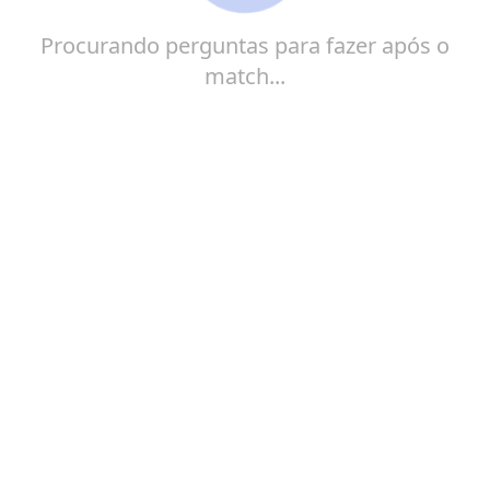
envolvente e direcionada às interações online,
oferecendo uma lista cuidadosamente selecionada
Procurando perguntas para fazer após o
de perguntas que vão além do trivial. Transforme
match...
seus matches em conversas significativas!
VER MELHORES PERGUNTAS
Você permanecerá no mesmo site