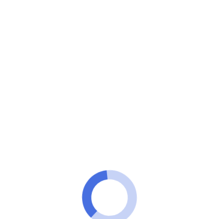
Explora Vip
Se você quer transformar seus matches em
experiências mais autênticas, está no lugar certo!
Desvende os segredos das
perguntas essenciais para fazer
após o match!
Descubra a arte de criar conexões mais autênticas e
significativas nos aplicativos de namoro com nosso
guia sobre perguntas para fazer quando der match.
Este recurso visa proporcionar uma abordagem mais