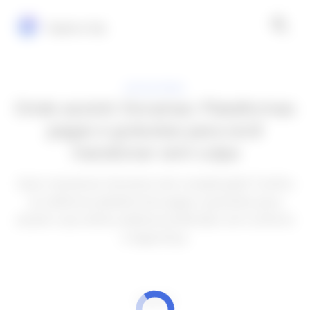
Explora Vip
APLICATIVOS
Onde assistir Doramas: Plataformas
pagas e gratuitas para você
maratonar sem culpa
Quer maratonar doramas sem complicação? Confira
as melhores plataformas pagas e gratuitas para
assistir suas séries asiáticas preferidas com conforto
e segurança.
ANÚNCIOS