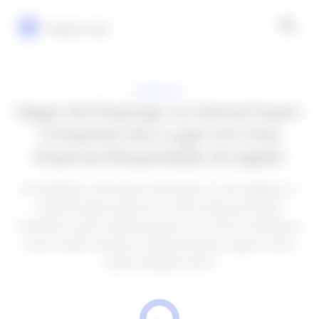
Explora Vip
EMPREGOS
Vagas de Emprego no Kansai Super:
Conquiste Seu Lugar em Uma
Empresa Respeitadas do Japão!
Se trabalhar nessa área mercado é o seu objetivo, o
Kansai Super pode ser o início dessa jornada!
Entenda o que a empresa procura, como se destacar
e por onde começar. Continue lendo e agarre essa
oportunidade única!