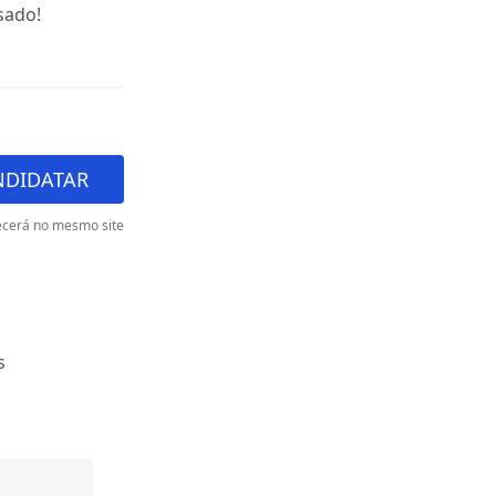
sado!
NDIDATAR
cerá no mesmo site
s