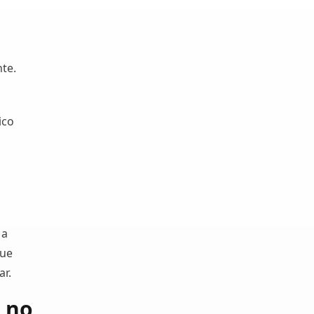
te.
ico
 a
que
ar.
 no