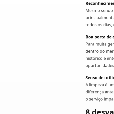
Reconhecimen
Mesmo sendo u
principalmente
todos os dias,
Boa porta de 
Para muita gen
dentro do merc
histórico e ent
oportunidades
Senso de utili
A limpeza é um
diferença ante
o serviço impa
8 desva