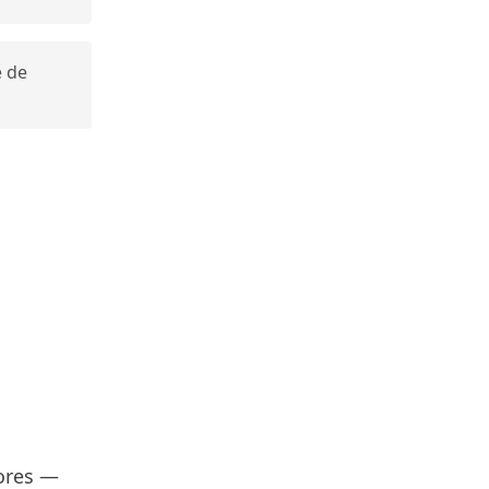
e de
ores —