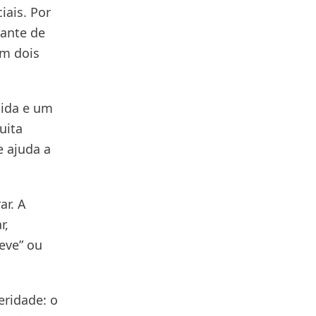
iais. Por
tante de
êm dois
nida e um
uita
e ajuda a
ar. A
r,
eve” ou
eridade: o