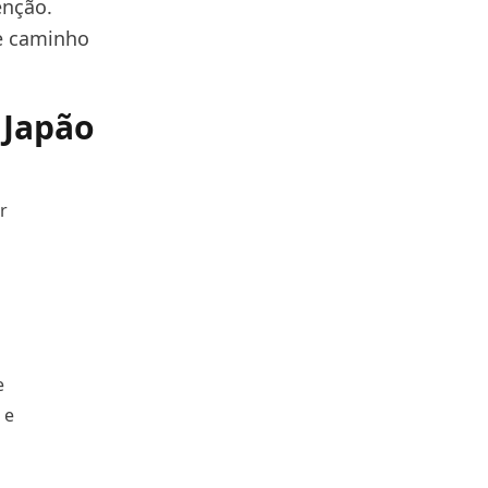
enção.
se caminho
 Japão
r
e
 e