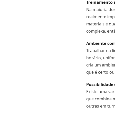
Treinamento s
Na maioria dos
realmente imp
materiais e qua
complexa, ent
Ambiente com
Trabalhar na l
horário, unifo
cria um ambien
que é certo ou
Possibilidade
Existe uma var
que combina m
outras em tur