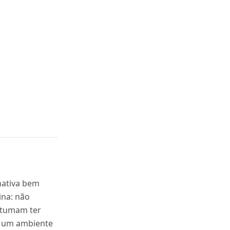
nativa bem
ina: não
ostumam ter
m um ambiente