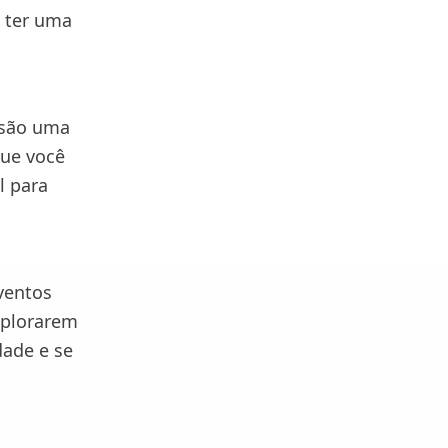
o ter uma
 são uma
que você
l para
ventos
xplorarem
ade e se