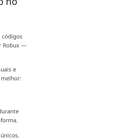
o no
s códigos
ar Robux —
suais e
 melhor:
durante
aforma.
 únicos,