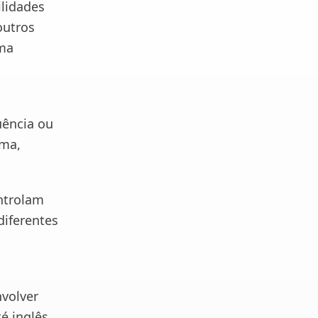
ilidades
outros
uma
uência ou
rma,
ntrolam
diferentes
nvolver
té inglês