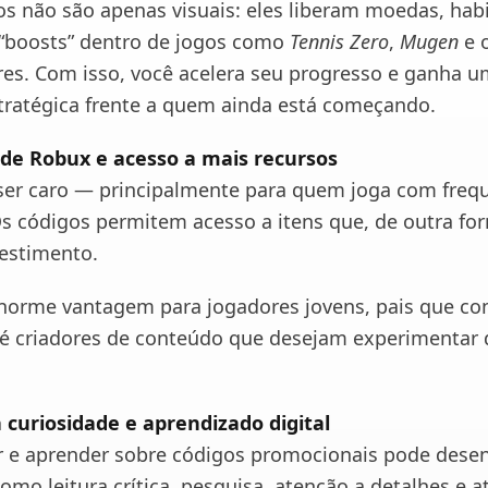
os não são apenas visuais: eles liberam moedas, hab
 “boosts” dentro de jogos como
Tennis Zero
,
Mugen
e 
es. Com isso, você acelera seu progresso e ganha 
ratégica frente a quem ainda está começando.
 de Robux e acesso a mais recursos
er caro — principalmente para quem joga com freq
Os códigos permitem acesso a itens que, de outra fo
vestimento.
norme vantagem para jogadores jovens, pais que co
té criadores de conteúdo que desejam experimentar 
à curiosidade e aprendizado digital
ar e aprender sobre códigos promocionais pode dese
omo leitura crítica, pesquisa, atenção a detalhes e a