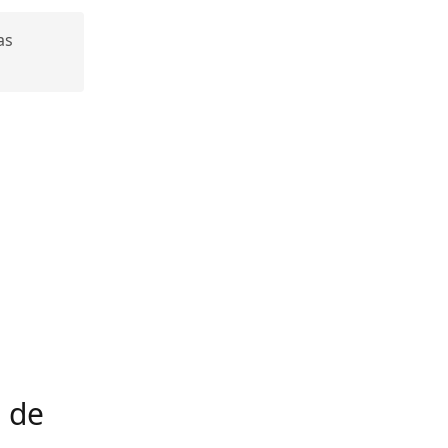
as
 de