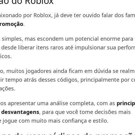
ão do Roblox
aixonado por Roblox, já deve ter ouvido falar dos fa
promoção
.
m simples, mas escondem um potencial enorme par
: desde liberar itens raros até impulsionar sua perf
icos.
do, muitos jogadores ainda ficam em dúvida se realm
tir tempo atrás desses códigos, principalmente por 
tações.
mos apresentar uma análise completa, com as
princip
 desvantagens
, para que você tome decisões mais
e jogue com muito mais confiança e estilo.