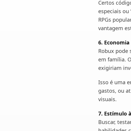
Certos códig
especiais ou
RPGs popular
vantagem est
6. Economia
Robux pode s
em família. 
exigiriam in
Isso é uma e
gastos, ou a
visuais.
7. Estímulo 
Buscar, test
habilidades c