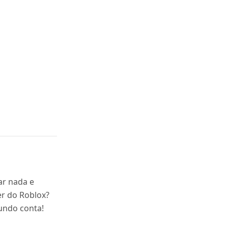
ar nada e
er do Roblox?
undo conta!