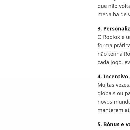
que não volt
medalha de v
3. Personali
O Roblox é u
forma prátic
não tenha Ro
cada jogo, e
4. Incentiv
Muitas vezes
globais ou p
novos mundo
manterem ati
5. Bônus e v