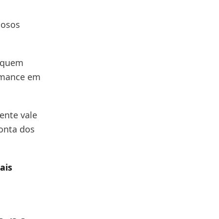
mosos
a quem
ormance em
ente vale
conta dos
ais