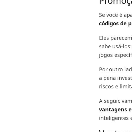
Promoç
Se você é ap
códigos de 
Eles parece
sabe usá-los
jogos específ
Por outro la
a pena inves
riscos e limi
A seguir, va
vantagens e
inteligentes 