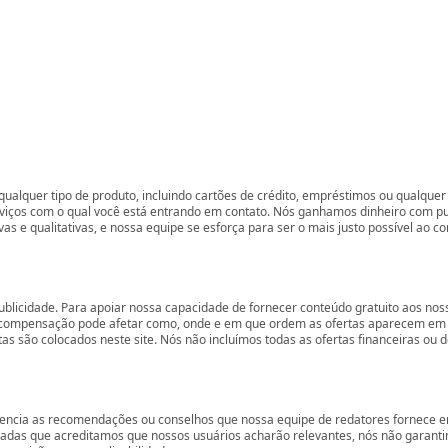
ualquer tipo de produto, incluindo cartões de crédito, empréstimos ou qualquer 
rviços com o qual você está entrando em contato. Nós ganhamos dinheiro com p
vas e qualitativas, e nossa equipe se esforça para ser o mais justo possível ao 
ublicidade. Para apoiar nossa capacidade de fornecer conteúdo gratuito aos 
compensação pode afetar como, onde e em que ordem as ofertas aparecem em nos
são colocados neste site. Nós não incluímos todas as ofertas financeiras ou de
encia as recomendações ou conselhos que nossa equipe de redatores fornece em
zadas que acreditamos que nossos usuários acharão relevantes, nós não garant