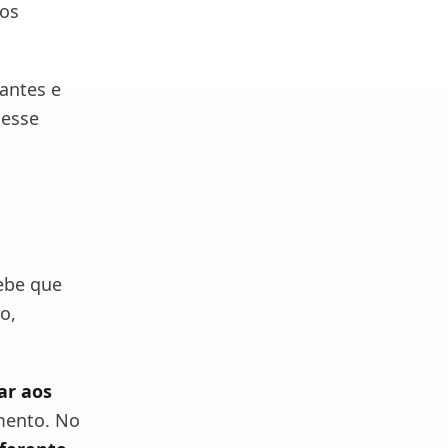
 os
antes e
 esse
cebe que
o,
ar aos
imento. No