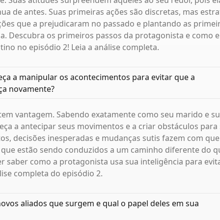
e. Suas atitudes surpreendem aqueles ao seu redor, pois el
ua de antes. Suas primeiras ações são discretas, mas estra
ações que a prejudicaram no passado e plantando as prime
a. Descubra os primeiros passos da protagonista e como e
ino no episódio 2! Leia a análise completa.
ça a manipular os acontecimentos para evitar que a
eça novamente?
a tem vantagem. Sabendo exatamente como seu marido e su
omeça a antecipar seus movimentos e a criar obstáculos para
os, decisões inesperadas e mudanças sutis fazem com que 
que estão sendo conduzidos a um caminho diferente do q
r saber como a protagonista usa sua inteligência para evita
lise completa do episódio 2.
ovos aliados que surgem e qual o papel deles em sua