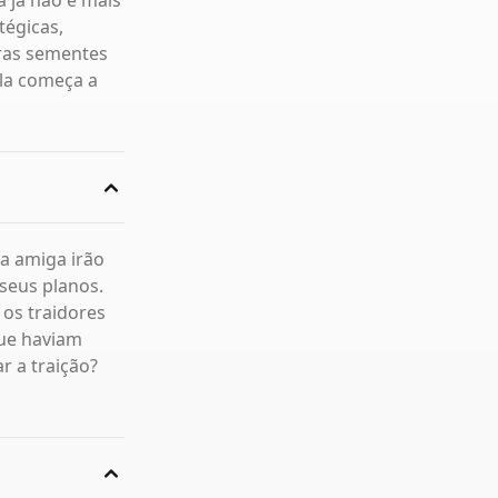
a já não é mais
tégicas,
iras sementes
la começa a
a amiga irão
 seus planos.
os traidores
ue haviam
r a traição?