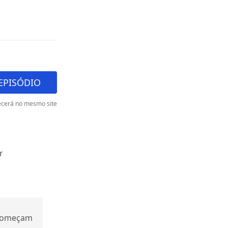
EPISÓDIO
cerá no mesmo site
r
 começam