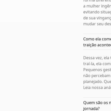
forma diferent
a mulher ingên
evitando situ
de sua vinganç
mudar seu dest
Como ela come
traição acont
Dessa vez, el
traí-la, ela c
Pequenos gest
não percebam 
planejado. Que
Leia nossa aná
Quem são os n
jornada?