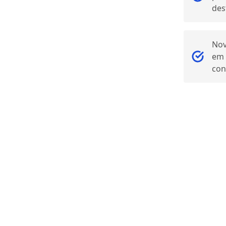
des
Nov
em 
con