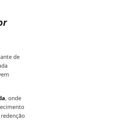
or
iante de
nda
 vem
da
, onde
hecimento
, redenção