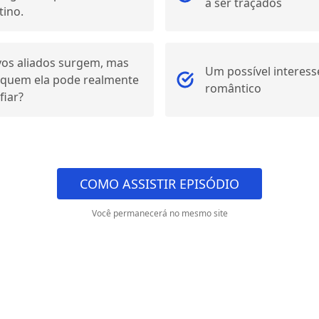
a ser traçados
tino.
os aliados surgem, mas
Um possível interess
quem ela pode realmente
romântico
fiar?
COMO ASSISTIR EPISÓDIO
Você permanecerá no mesmo site