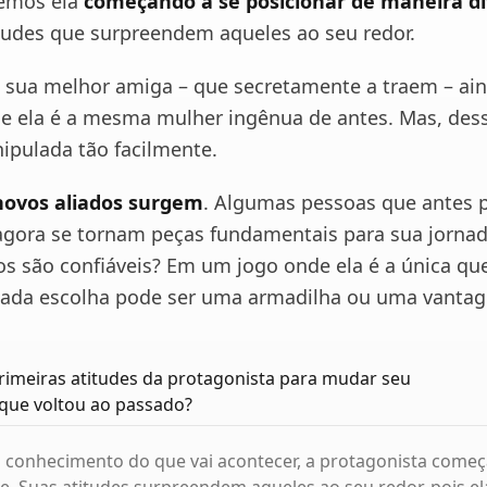
vemos ela
começando a se posicionar de maneira d
udes que surpreendem aqueles ao seu redor.
 sua melhor amiga – que secretamente a traem – ai
e ela é a mesma mulher ingênua de antes. Mas, dessa
ipulada tão facilmente.
novos aliados surgem
. Algumas pessoas que antes 
 agora se tornam peças fundamentais para sua jorna
os são confiáveis? Em um jogo onde ela é a única qu
cada escolha pode ser uma armadilha ou uma vanta
rimeiras atitudes da protagonista para mudar seu
 que voltou ao passado?
conhecimento do que vai acontecer, a protagonista começa