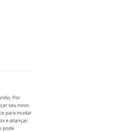
rido, Por
açar seu novo
ce para mudar
s e alianças
o pode