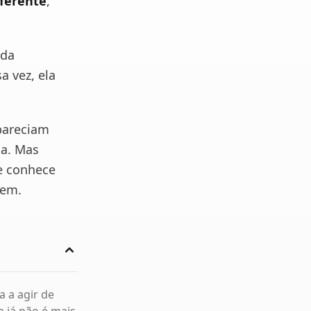
iferente
,
nda
 vez, ela
pareciam
da. Mas
e conhece
gem.
 a agir de