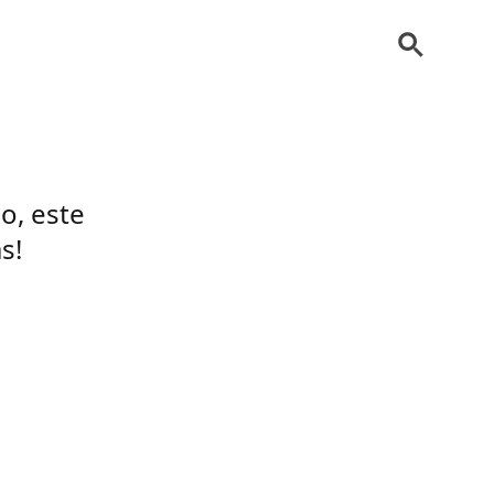
o, este
s!