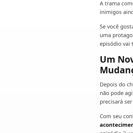
A trama come
inimigos ain
Se você gost
uma protagon
episódio vai
Um Nov
Mudanç
Depois do ch
não pode agi
precisará ser
Com seu con
acontecime