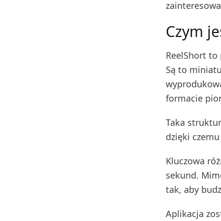
zainteresowa
Czym je
ReelShort to
Są to miniat
wyprodukowan
formacie pi
Taka struktur
dzięki czemu 
Kluczowa róż
sekund. Mimo
tak, aby budz
Aplikacja zo