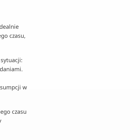
dealnie
ego czasu,
sytuacji:
adaniami.
nsumpcji w
iego czasu
y