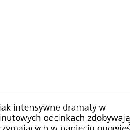
 jak intensywne dramaty w
nutowych odcinkach zdobywają
rzymających w napięciu opowieś