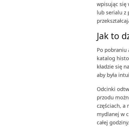
wpisując się 
lub serialu 
przekształca
Jak to d
Po pobraniu 
katalog histo
kładzie się n
aby była intu
Odcinki odtw
przodu można
częściach, a 
mydlanej w c
całej godziny