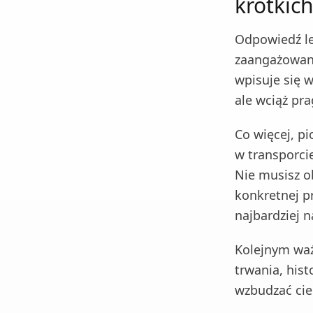
krótkic
Odpowiedź le
zaangażowani
wpisuje się w
ale wciąż pra
Co więcej, p
w transporci
Nie musisz o
konkretnej p
najbardziej 
Kolejnym waż
trwania, hist
wzbudzać ci