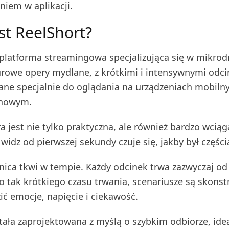
niem w aplikacji.
st ReelShort?
 platforma streamingowa specjalizująca się w mikro
urowe opery mydlane, z krótkimi i intensywnymi odc
e specjalnie do oglądania na urządzeniach mobiln
onowym.
a jest nie tylko praktyczna, ale również bardzo wciąg
widz od pierwszej sekundy czuje się, jakby był częścią
nica tkwi w tempie. Każdy odcinek trwa zazwyczaj od
 tak krótkiego czasu trwania, scenariusze są skons
ić emocje, napięcie i ciekawość.
stała zaprojektowana z myślą o szybkim odbiorze, ide