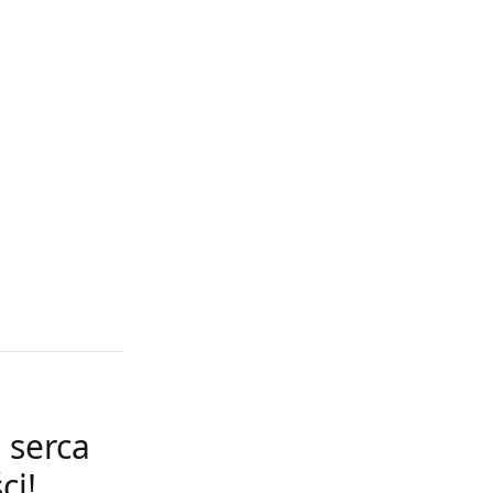
 serca
ci!