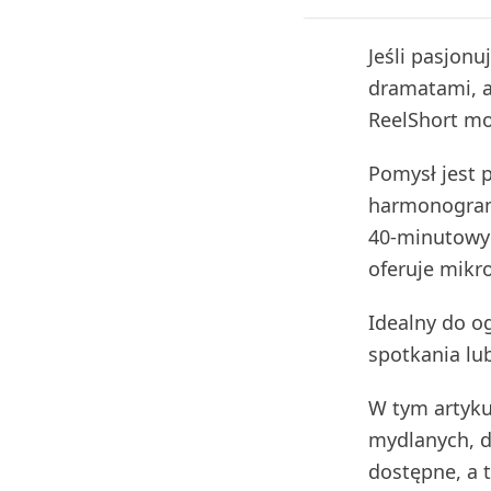
Jeśli pasjon
dramatami, al
ReelShort mo
Pomysł jest p
harmonogram,
40-minutowyc
oferuje mikr
Idealny do o
spotkania lu
W tym artyku
mydlanych, dl
dostępne, a t