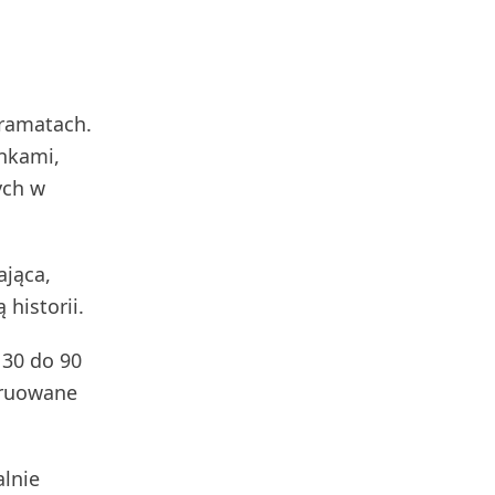
dramatach.
inkami,
ych w
ająca,
 historii.
 30 do 90
truowane
alnie