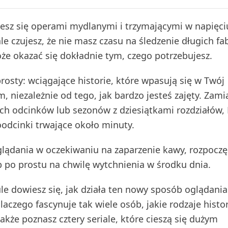
ujesz się operami mydlanymi i trzymającymi w napięci
e czujesz, że nie masz czasu na śledzenie długich fab
że okazać się dokładnie tym, czego potrzebujesz.
rosty: wciągające historie, które wpasują się w Twój
 niezależnie od tego, jak bardzo jesteś zajęty. Zami
h odcinków lub sezonów z dziesiątkami rozdziałów, 
oodcinki trwające około minuty.
glądania w oczekiwaniu na zaparzenie kawy, rozpoczę
b po prostu na chwilę wytchnienia w środku dnia.
le dowiesz się, jak działa ten nowy sposób oglądania
aczego fascynuje tak wiele osób, jakie rodzaje histor
akże poznasz cztery seriale, które cieszą się dużym