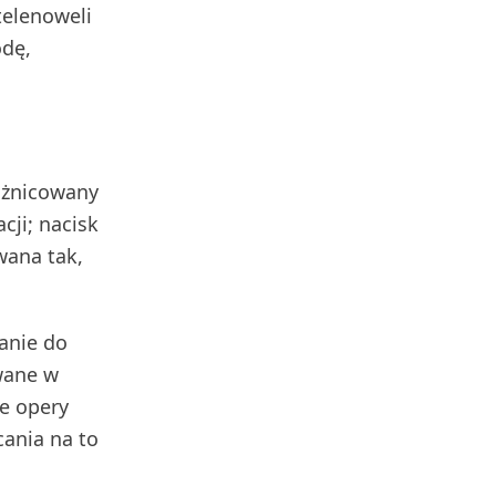
telenoweli
odę,
różnicowany
cji; nacisk
wana tak,
anie do
wane w
ie opery
cania na to