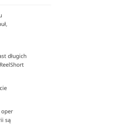
u
uł,
ast długich
ReelShort
cie
 oper
ii są