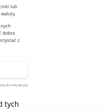
cinki lub
 waluty.
tnych
yć dobra
orzystać z
any do innej witryny
d tych