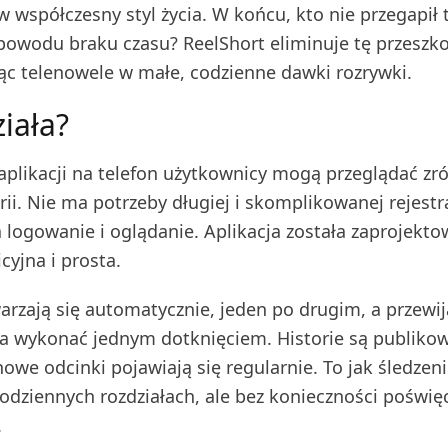
w współczesny styl życia. W końcu, kto nie przegapił 
z powodu braku czasu? ReelShort eliminuje tę przeszk
jąc telenowele w małe, codzienne dawki rozrywki.
ziała?
aplikacji na telefon użytkownicy mogą przeglądać z
rii. Nie ma potrzeby długiej i skomplikowanej rejestra
a logowanie i oglądanie. Aplikacja została zaprojekto
icyjna i prosta.
arzają się automatycznie, jeden po drugim, a przewij
 wykonać jednym dotknięciem. Historie są publiko
nowe odcinki pojawiają się regularnie. To jak śledzen
odziennych rozdziałach, ale bez konieczności poświę
.