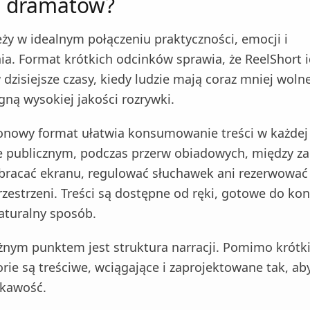
h dramatów?
ży w idealnym połączeniu praktyczności, emocji i
a. Format krótkich odcinków sprawia, że ReelShort i
 dzisiejsze czasy, kiedy ludzie mają coraz mniej woln
gną wysokiej jakości rozrywki.
ionowy format ułatwia konsumowanie treści w każdej 
e publicznym, podczas przerw obiadowych, między z
bracać ekranu, regulować słuchawek ani rezerwować
rzestrzeni. Treści są dostępne od ręki, gotowe do ko
naturalny sposób.
nym punktem jest struktura narracji. Pomimo krótk
orie są treściwe, wciągające i zaprojektowane tak, ab
ekawość.