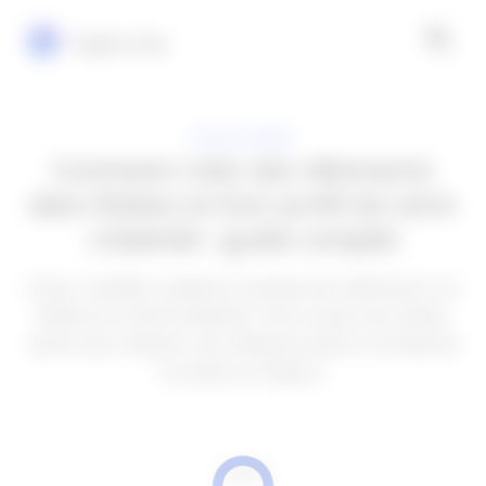
Explora Vip
APPLICATIONS
Comment créer des vêtements
dans Roblox et tirer profit de votre
créativité : guide complet
Créez, modifiez, publiez et vendez des vêtements sur
Roblox en toute simplicité. Tout ce que vous devez
savoir pour devenir une référence dans le monde de
la mode sur Roblox !
PUBLICITÉ