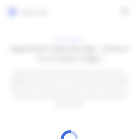
Explora Vip
APPLICATIONS
Application Date My Age : L'amour
n'a ni limite ni âge !
L'application Date My Age promet de réunir des
célibataires matures à la recherche d'une véritable
connexion. Mais est-ce que ça marche ? Découvrez
comment cela fonctionne et si cela correspond à
votre profil !
PUBLICITÉ