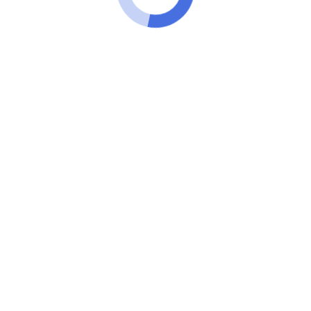
Imagine ser reconhecido pelos outros jogadores pela
sua aparência única. As skins podem fazer toda a
diferença, e você pode obter as melhores sem
precisar investir uma fortuna. Basta aproveitar as
oportunidades que o jogo oferece!