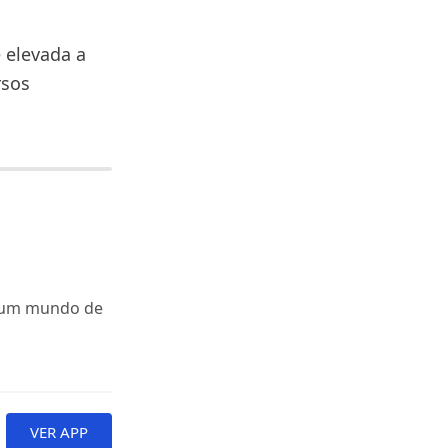
é elevada a
rsos
a um mundo de
VER APP