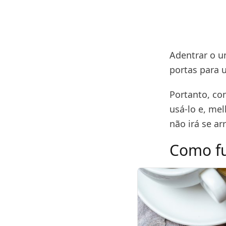
Adentrar o u
portas para 
Portanto, co
usá-lo e, me
não irá se ar
Como fu