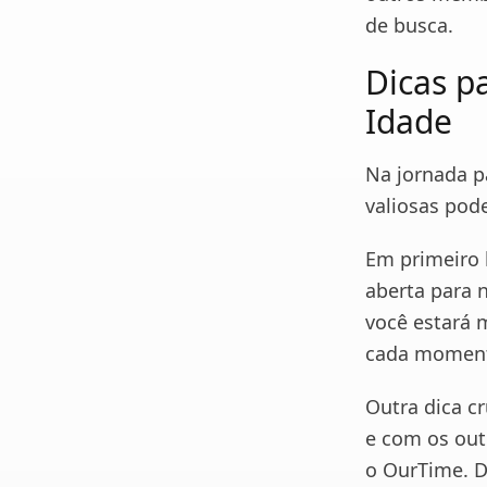
de busca.
Dicas p
Idade
Na jornada p
valiosas pod
Em primeiro 
aberta para n
você estará m
cada moment
Outra dica c
e com os out
o OurTime. D