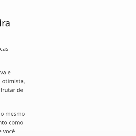
ira
icas
va e
 otimista,
frutar de
sigo mesmo
ento como
e você