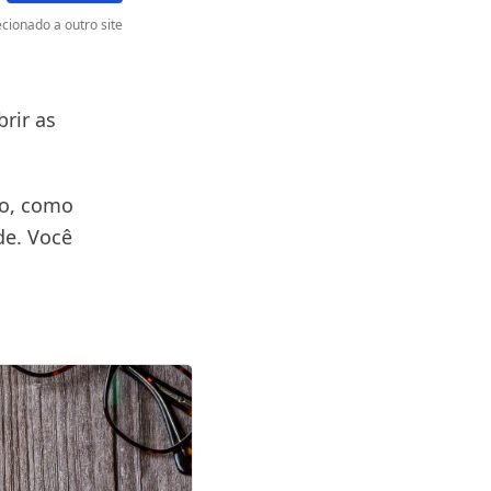
cionado a outro site
rir as
.
vo, como
de. Você