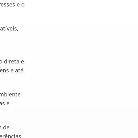
resses e o
tíveis,
e
 direta e
ens e até
ambiente
as e
s de
ferências